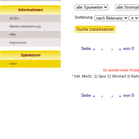
Informationen
Sortierung:
AGB's
Wiederrufsbelehrung
Hilfe
Impressum
Seite
von 0
«
‹
›
»
Spielwaren
mehr ...
Es wurden keine Produ
* inkl. MwSt., 1) Spur 2) Stromart 3) Ba
Seite
von 0
«
‹
›
»