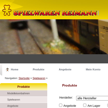
Home
Produkte
Angebote
Mein Konto
Navigation:
Startseite
»
Spielwaren
»
Produkte
Produkte
Modelleisenbahnen
Hersteller:
Spielwaren
Angebote
Am Lager
Angebote