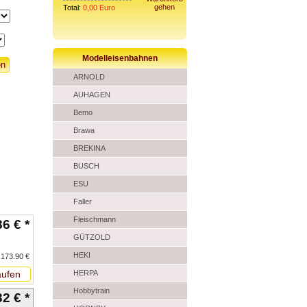
gehen
Total:
0,00
Euro
Modelleisenbahnen
ARNOLD
AUHAGEN
Bemo
Brawa
BREKINA
BUSCH
ESU
Faller
Fleischmann
6 € *
GÜTZOLD
HEKI
 173.90 €
ufen
HERPA
Hobbytrain
2 € *