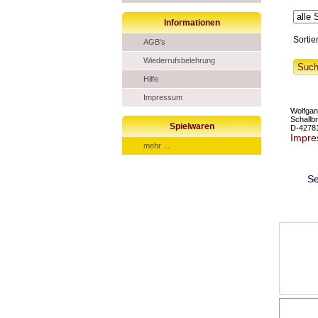
Informationen
Sortie
AGB's
Wiederrufsbelehrung
Hilfe
Impressum
Wolfga
Schallb
Spielwaren
D-42781
Impr
mehr ...
Se