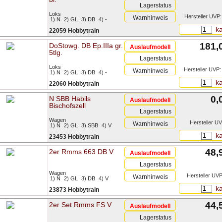
Lagerstatus
Loks
Hersteller UVP:
Warnhinweis
1) N
2) GL
3) DB
4) -
ka
22059 Hobbytrain
181,0
DoStowg. DB Ep.IIIa gr.
Auslaufmodell
5tlg.
Lagerstatus
Loks
Hersteller UVP:
Warnhinweis
1) N
2) GL
3) DB
4) -
ka
22060 Hobbytrain
0,
N SBB Habils
Auslaufmodell
Bischofszell
Lagerstatus
Wagen
Hersteller UV
Warnhinweis
1) N
2) GL
3) SBB
4) V
ka
23453 Hobbytrain
48,
2er Rmms 663 DB V
Auslaufmodell
Lagerstatus
Wagen
Hersteller UVP
Warnhinweis
1) N
2) GL
3) DB
4) V
ka
23873 Hobbytrain
44,
2er Set Rmms FS V
Auslaufmodell
Lagerstatus