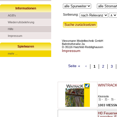
Informationen
Sortierung:
AGB's
Wiederrufsbelehrung
Hilfe
Impressum
Viessmann Modelltechnik GmbH
Bahnhofstraße 2a
Spielwaren
D-35116 Hatzfeld-Reddighausen
Impressum
mehr ...
Seite
«
‹
1
2
3
WINTRACK
Kleinteile
1) -
2) -
3) -
1003 VIES
H0 Feuerw
Loeschw. 