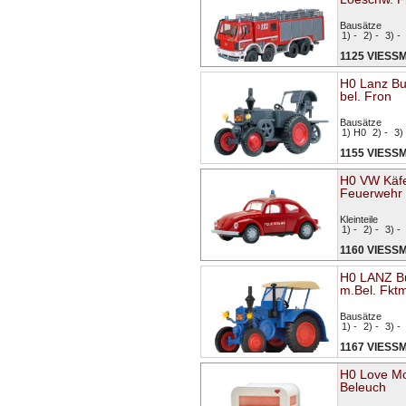
Bausätze
1) -
2) -
3) -
1125 VIESS
H0 Lanz Bu
bel. Fron
Bausätze
1) H0
2) -
3) 
1155 VIESS
H0 VW Käfe
Feuerwehr
Kleinteile
1) -
2) -
3) -
1160 VIESS
H0 LANZ Bu
m.Bel. Fkt
Bausätze
1) -
2) -
3) -
1167 VIESS
H0 Love Mo
Beleuch