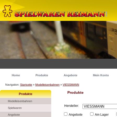
Home
Produkte
Angebote
Mein Konto
Navigation:
Startseite
»
Modelleisenbahnen
»
VIESSMANN
Produkte
Produkte
Modelleisenbahnen
Hersteller:
Spielwaren
Angebote
Am Lager
Angebote