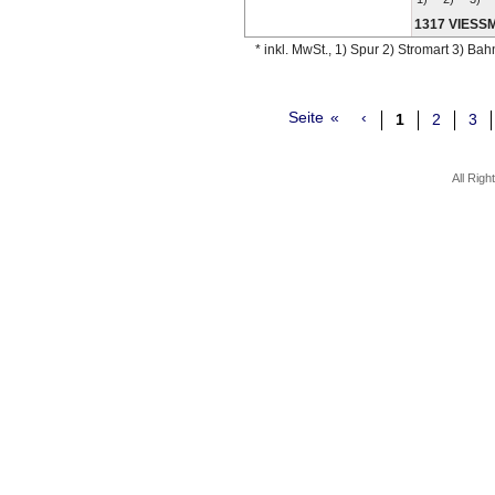
1317 VIES
* inkl. MwSt., 1) Spur 2) Stromart 3) Ba
Seite
«
‹
1
2
3
All Rig