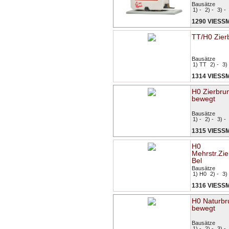
Bausätze
1) -
2) -
3) -
1290 VIES
TT/H0 Zier
Bausätze
1) TT
2) -
3) 
1314 VIES
H0 Zierbru
bewegt
Bausätze
1) -
2) -
3) -
1315 VIES
H0
Mehrstr.Zi
Bel
Bausätze
1) H0
2) -
3) 
1316 VIES
H0 Naturbr
bewegt
Bausätze
1) -
2) -
3) -