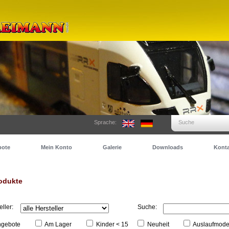
Sprache:
Suche
bote
Mein Konto
Galerie
Downloads
Konta
odukte
eller:
Suche:
gebote
Am Lager
Kinder < 15
Neuheit
Auslaufmode