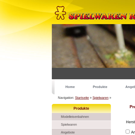
Home
Produkte
Ange
Navigation:
Startseite
»
Spielwaren
»
Pr
Produkte
Modelleisenbahnen
Herst
Spielwaren
An
Angebote