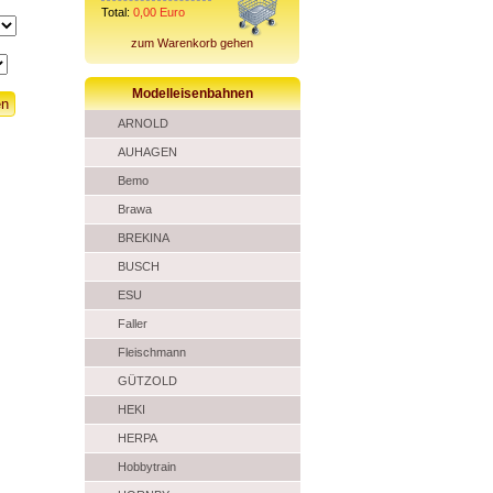
Total:
0,00
Euro
zum Warenkorb gehen
Modelleisenbahnen
ARNOLD
AUHAGEN
Bemo
Brawa
BREKINA
BUSCH
ESU
Faller
Fleischmann
GÜTZOLD
HEKI
HERPA
Hobbytrain