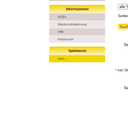
Informationen
Sortie
AGB's
Wiederrufsbelehrung
Hilfe
Impressum
Se
Spielwaren
mehr ...
* inkl. 
Se