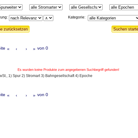
rung:
Kategorie:
ite
von 0
«
‹
›
»
Es wurden keine Produkte zum angegebenen Suchbegriff gefunden!
MwSt., 1) Spur 2) Stromart 3) Bahngesellschaft 4) Epoche
ite
von 0
«
‹
›
»