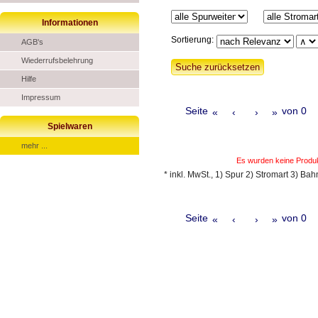
Informationen
Sortierung:
AGB's
Wiederrufsbelehrung
Hilfe
Impressum
Seite
von 0
«
‹
›
»
Spielwaren
mehr ...
Es wurden keine Produ
* inkl. MwSt., 1) Spur 2) Stromart 3) Ba
Seite
von 0
«
‹
›
»