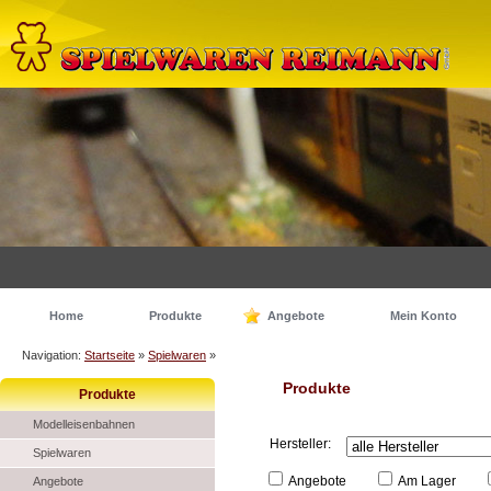
Home
Produkte
Angebote
Mein Konto
Navigation:
Startseite
»
Spielwaren
»
Produkte
Produkte
Modelleisenbahnen
Hersteller:
Spielwaren
Angebote
Am Lager
Angebote