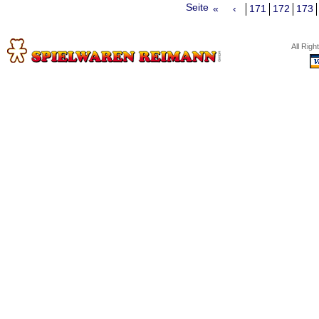
Seite
«
‹
171
172
173
All Rig