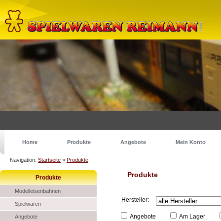
Home
Produkte
Angebote
Mein Konto
Navigation:
Startseite
»
Produkte
Produkte
Produkte
Modelleisenbahnen
Hersteller:
Spielwaren
Angebote
Am Lager
Angebote