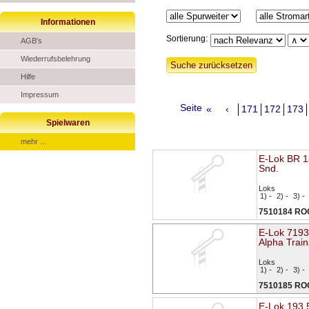
Informationen
Sortierung:
AGB's
Wiederrufsbelehrung
Hilfe
Impressum
Seite
«
‹
171
172
173
Spielwaren
mehr ...
E-Lok BR 
Snd.
Loks
1) -
2) -
3) -
7510184 R
E-Lok 7193
Alpha Train
Loks
1) -
2) -
3) -
7510185 R
E-Lok 193 