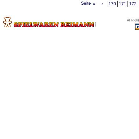
Seite
«
‹
170
171
172
All Rig