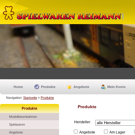
Home
Produkte
Angebote
Mein Konto
Navigation:
Startseite
»
Produkte
Produkte
Produkte
Modelleisenbahnen
Hersteller:
Spielwaren
Angebote
Am Lager
Angebote