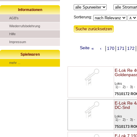
Informationen
Sortierung:
AGB's
Wiederrufsbelehrung
Hilfe
Impressum
Seite
«
‹
170
171
172
Spielwaren
mehr ...
E-Lok Re 4
Goldenpas
Loks
1) -
2) -
3) -
7510172 R
E-Lok Re 4/
DC-Snd
Loks
1) -
2) -
3) -
7510173 R
E-Lok 7 19