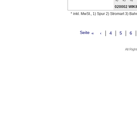
020002 WIK
* inkl. MwSt., 1) Spur 2) Stromart 3) Ba
Seite
«
‹
4
5
6
All Rig