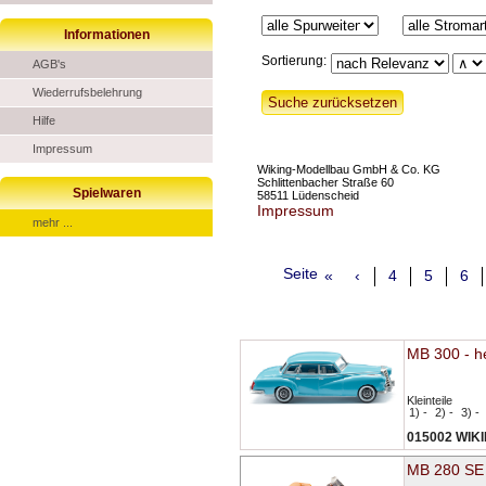
Informationen
Sortierung:
AGB's
Wiederrufsbelehrung
Hilfe
Impressum
Wiking-Modellbau GmbH & Co. KG
Schlittenbacher Straße 60
Spielwaren
58511 Lüdenscheid
Impressum
mehr ...
Seite
«
‹
4
5
6
MB 300 - he
Kleinteile
1) -
2) -
3) -
015002 WIK
MB 280 SE 