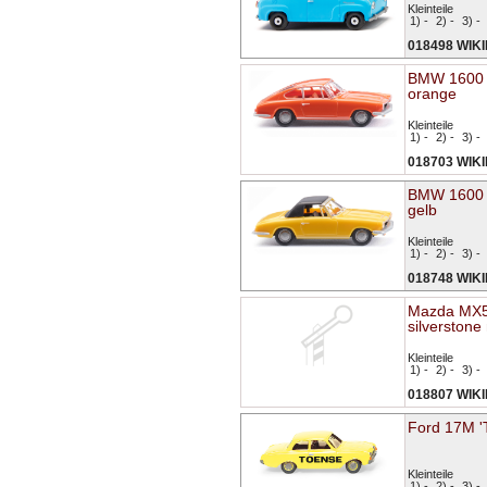
Kleinteile
1) -
2) -
3) -
018498 WIK
BMW 1600 
orange
Kleinteile
1) -
2) -
3) -
018703 WIK
BMW 1600 
gelb
Kleinteile
1) -
2) -
3) -
018748 WIK
Mazda MX5
silverstone
Kleinteile
1) -
2) -
3) -
018807 WIK
Ford 17M '
Kleinteile
1) -
2) -
3) -