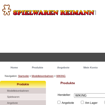
Home
Produkte
Angebote
Mein Konto
Navigation:
Startseite
»
Modelleisenbahnen
»
WIKING
Produkte
Produkte
Modelleisenbahnen
Hersteller:
Spielwaren
Angebote
Am Lager
Angebote