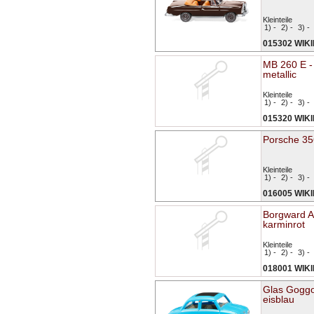
Kleinteile
1) -
2) -
3) -
015302 WIK
MB 260 E -
metallic
Kleinteile
1) -
2) -
3) -
015320 WIK
Porsche 35
Kleinteile
1) -
2) -
3) -
016005 WIK
Borgward Ar
karminrot
Kleinteile
1) -
2) -
3) -
018001 WIK
Glas Goggo
eisblau