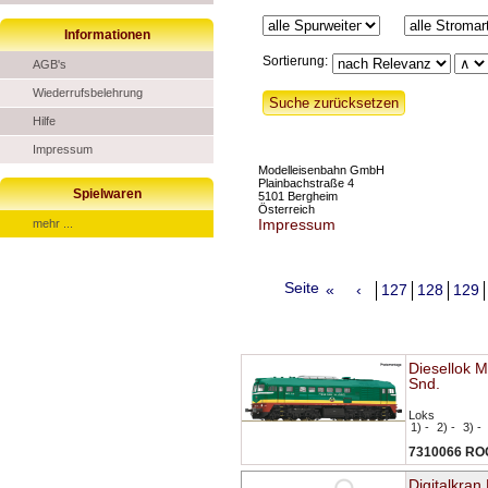
Informationen
Sortierung:
AGB's
Wiederrufsbelehrung
Hilfe
Impressum
Modelleisenbahn GmbH
Plainbachstraße 4
Spielwaren
5101 Bergheim
Österreich
Impressum
mehr ...
Seite
«
‹
127
128
129
Diesellok 
Snd.
Loks
1) -
2) -
3) -
7310066 R
Digitalkra