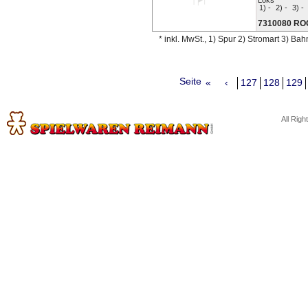
Loks
1) -
2) -
3) -
7310080 R
* inkl. MwSt., 1) Spur 2) Stromart 3) Ba
Seite
«
‹
127
128
129
All Rig