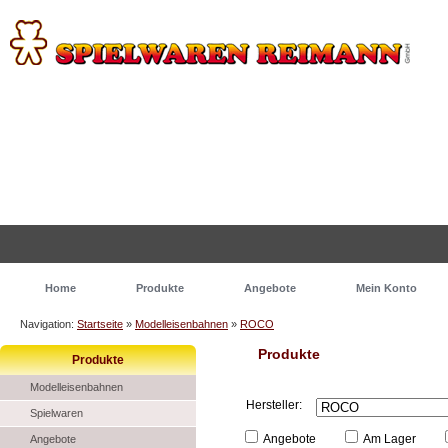
Home
Produkte
Angebote
Mein Konto
Navigation:
Startseite
»
Modelleisenbahnen
»
ROCO
Produkte
Produkte
Modelleisenbahnen
Hersteller:
Spielwaren
Angebote
Am Lager
Angebote