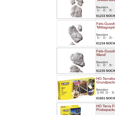
Bausätze
1) -
2) -
3) -
61233 NOC
Fels-Gussf
'Mittagsspit
Bausätze
1) -
2) -
3) -
61234 NOC
Fels-Gussf
Wand'
Bausätze
1) -
2) -
3) -
61235 NOC
HO Terrafo
Grundpack
Bausätze
1) H0
2) -
3) 
61601 NOC
HO Terra 
Probepack