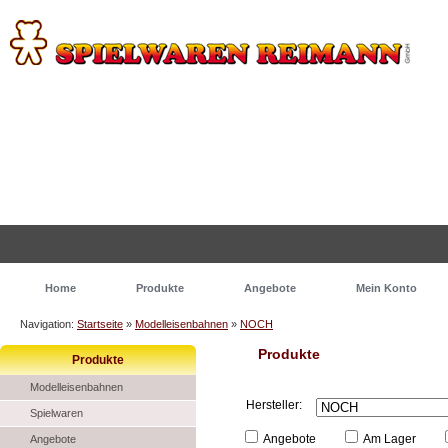
Home
Produkte
Angebote
Mein Konto
Navigation:
Startseite
»
Modelleisenbahnen
»
NOCH
Produkte
Produkte
Modelleisenbahnen
Hersteller:
Spielwaren
Angebote
Am Lager
Angebote