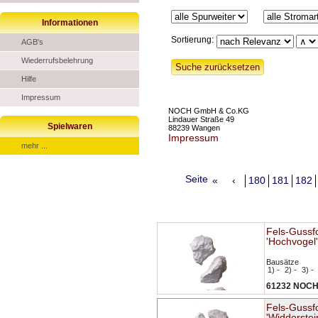
Informationen
Sortierung:
AGB's
Wiederrufsbelehrung
Hilfe
Impressum
NOCH GmbH & Co.KG
Lindauer Straße 49
Spielwaren
88239 Wangen
Impressum
mehr ...
Seite
«
‹
180
181
182
Fels-Gussf
'Hochvogel'
Bausätze
1) -
2) -
3) -
61232 NOC
Fels-Gussf
'Widderstei