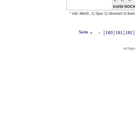
61650 NOC
* inkl. MwSt., 1) Spur 2) Stromart 3) Ba
Seite
«
‹
180
181
182
All Rig