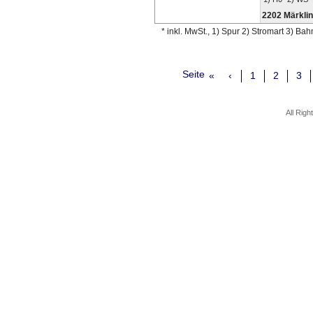
2202 Märklin
* inkl. MwSt., 1) Spur 2) Stromart 3) Ba
Seite
«
‹
1
2
3
All Rig