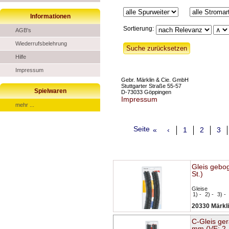
Informationen
Sortierung:
AGB's
Wiederrufsbelehrung
Hilfe
Impressum
Gebr. Märklin & Cie. GmbH
Stuttgarter Straße 55-57
Spielwaren
D-73033 Göppingen
Impressum
mehr ...
Seite
«
‹
1
2
3
Gleis gebo
St.)
Gleise
1) -
2) -
3) -
20330 Märkl
C-Gleis ge
mm (VE: 2