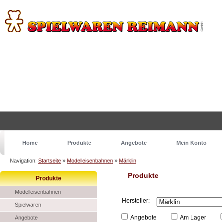
Home
Produkte
Angebote
Mein Konto
Navigation:
Startseite
»
Modelleisenbahnen
»
Märklin
Produkte
Produkte
Modelleisenbahnen
Hersteller:
Spielwaren
Angebote
Am Lager
Angebote