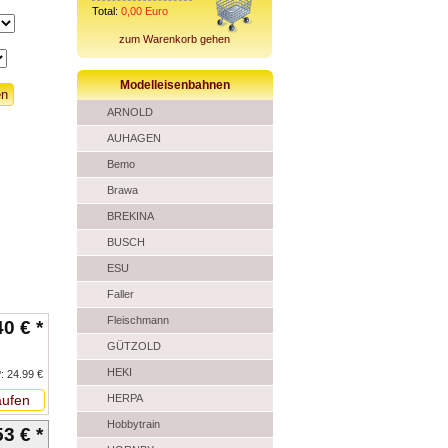
Total:
0,00
Euro
zum Warenkorb gehen
Modelleisenbahnen
ARNOLD
AUHAGEN
Bemo
Brawa
BREKINA
BUSCH
ESU
Faller
Fleischmann
40 € *
GÜTZOLD
HEKI
: 24.99 €
ufen
HERPA
Hobbytrain
3 € *