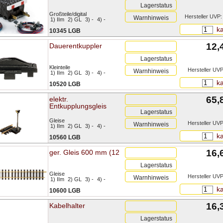
Lagerstatus
Großteile/digital
Hersteller UVP:
Warnhinweis
1) IIm
2) GL
3) -
4) -
ka
10345 LGB
12,
Dauerentkuppler
Lagerstatus
Kleinteile
Hersteller UVP
Warnhinweis
1) IIm
2) GL
3) -
4) -
ka
10520 LGB
65,
elektr.
Entkupplungsgleis
Lagerstatus
Gleise
Hersteller UVP
Warnhinweis
1) IIm
2) GL
3) -
4) -
ka
10560 LGB
16,
ger. Gleis 600 mm (12
Lagerstatus
Gleise
Hersteller UVP
Warnhinweis
1) IIm
2) GL
3) -
4) -
ka
10600 LGB
16,
Kabelhalter
Lagerstatus