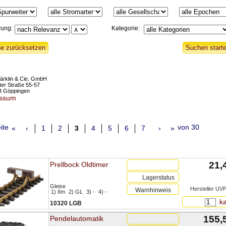
rung:
Kategorie:
ärklin & Cie. GmbH
rter Straße 55-57
3 Göppingen
essum
ite
von 30
«
‹
1
2
3
4
5
6
7
›
»
21,
Prellbock Oldtimer
Lagerstatus
Gleise
Hersteller UVP
Warnhinweis
1) IIm
2) GL
3) -
4) -
ka
10320 LGB
155,5
Pendelautomatik