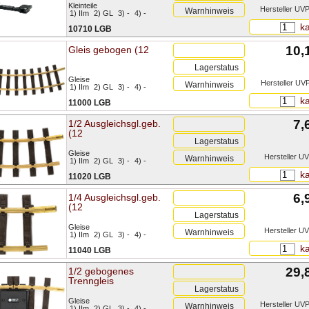
Kleinteile
Hersteller UVP
Warnhinweis
1) IIm
2) GL
3) -
4) -
ka
10710 LGB
10,
Gleis gebogen (12
Lagerstatus
Gleise
Hersteller UVP
Warnhinweis
1) IIm
2) GL
3) -
4) -
ka
11000 LGB
7,
1/2 Ausgleichsgl.geb.
(12
Lagerstatus
Gleise
Hersteller UV
Warnhinweis
1) IIm
2) GL
3) -
4) -
ka
11020 LGB
6,
1/4 Ausgleichsgl.geb.
(12
Lagerstatus
Gleise
Hersteller UV
Warnhinweis
1) IIm
2) GL
3) -
4) -
ka
11040 LGB
29,
1/2 gebogenes
Trenngleis
Lagerstatus
Gleise
Hersteller UVP
Warnhinweis
1) IIm
2) GL
3) -
4) -