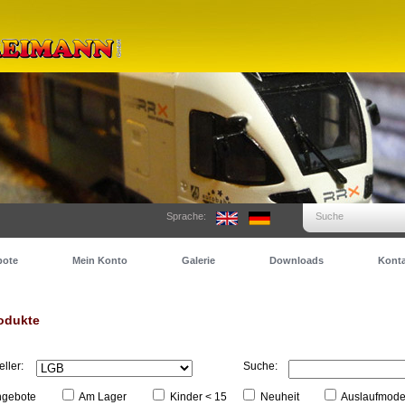
Sprache:
Suche
bote
Mein Konto
Galerie
Downloads
Konta
odukte
eller:
Suche:
gebote
Am Lager
Kinder < 15
Neuheit
Auslaufmode