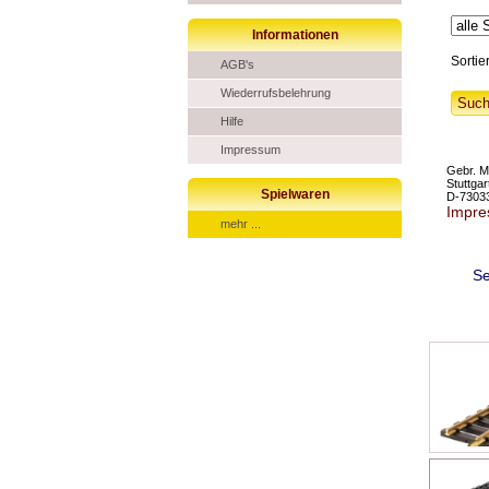
Informationen
Sortie
AGB's
Wiederrufsbelehrung
Hilfe
Impressum
Gebr. M
Stuttga
Spielwaren
D-7303
Impr
mehr ...
Se