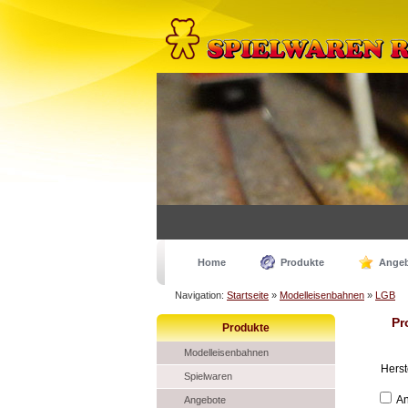
Home
Produkte
Ange
Navigation:
Startseite
»
Modelleisenbahnen
»
LGB
Pr
Produkte
Modelleisenbahnen
Herst
Spielwaren
An
Angebote