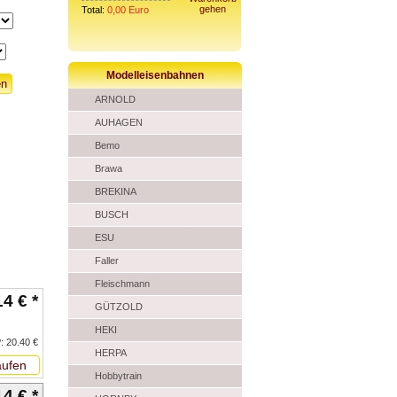
gehen
Total:
0,00
Euro
Modelleisenbahnen
ARNOLD
AUHAGEN
Bemo
Brawa
BREKINA
BUSCH
ESU
Faller
Fleischmann
14 € *
GÜTZOLD
HEKI
: 20.40 €
HERPA
ufen
Hobbytrain
14 € *