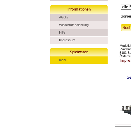
Informationen
Sortie
AGB's
Wiederrufsbelehrung
Hilfe
Impressum
Modell
Plainba
Spielwaren
5101 B
Österre
Impr
mehr ...
Se