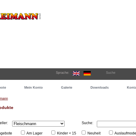
Sprache:
Suche
bote
Mein Konto
Galerie
Downloads
Konta
hmann
odukte
eller:
Suche:
gebote
Am Lager
Kinder < 15
Neuheit
Auslaufmode