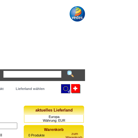
kt
Lieferland wählen
aktuelles Lieferland
Europa
Währung: EUR
Warenkorb
zum
ll
0
Produkte
Warenkorb