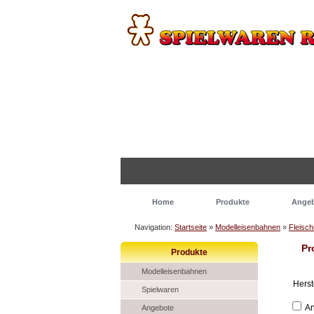
Home
Produkte
Ange
Navigation:
Startseite
»
Modelleisenbahnen
»
Fleisc
Pr
Produkte
Modelleisenbahnen
Herst
Spielwaren
An
Angebote