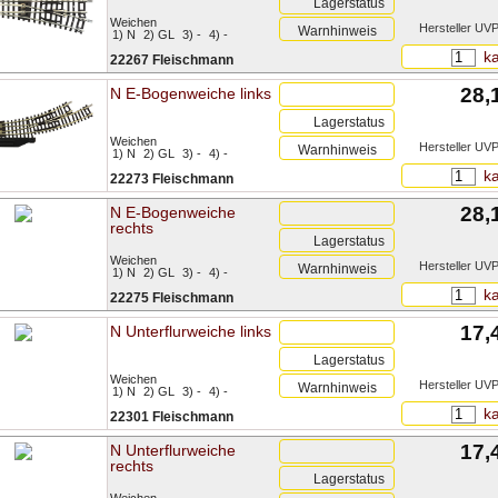
Lagerstatus
Weichen
Hersteller UVP
Warnhinweis
1) N
2) GL
3) -
4) -
ka
22267 Fleischmann
28,
N E-Bogenweiche links
Lagerstatus
Weichen
Hersteller UVP
Warnhinweis
1) N
2) GL
3) -
4) -
ka
22273 Fleischmann
28,
N E-Bogenweiche
rechts
Lagerstatus
Weichen
Hersteller UVP
Warnhinweis
1) N
2) GL
3) -
4) -
ka
22275 Fleischmann
17,
N Unterflurweiche links
Lagerstatus
Weichen
Hersteller UVP
Warnhinweis
1) N
2) GL
3) -
4) -
ka
22301 Fleischmann
17,
N Unterflurweiche
rechts
Lagerstatus