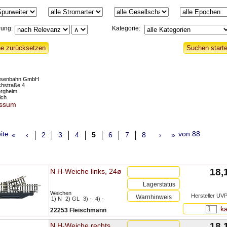
rung:
Kategorie:
eisenbahn GmbH
chstraße 4
ergheim
ich
essum
ite
von 88
«
‹
2
3
4
5
6
7
8
›
»
18,
N H-Weiche links, 24ø
Lagerstatus
Weichen
Hersteller UVP
Warnhinweis
1) N
2) GL
3) -
4) -
ka
22253 Fleischmann
18,
N H-Weiche rechts,