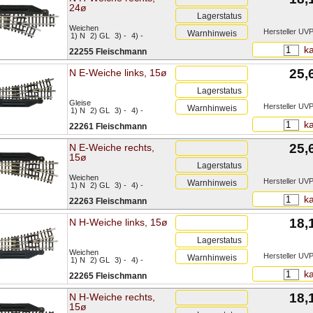
24ø
Lagerstatus
Weichen
Hersteller UVP
Warnhinweis
1) N
2) GL
3) -
4) -
ka
22255 Fleischmann
25,
N E-Weiche links, 15ø
Lagerstatus
Gleise
Hersteller UVP
Warnhinweis
1) N
2) GL
3) -
4) -
ka
22261 Fleischmann
25,
N E-Weiche rechts,
15ø
Lagerstatus
Weichen
Hersteller UVP
Warnhinweis
1) N
2) GL
3) -
4) -
ka
22263 Fleischmann
18,
N H-Weiche links, 15ø
Lagerstatus
Weichen
Hersteller UVP
Warnhinweis
1) N
2) GL
3) -
4) -
ka
22265 Fleischmann
18,
N H-Weiche rechts,
15ø