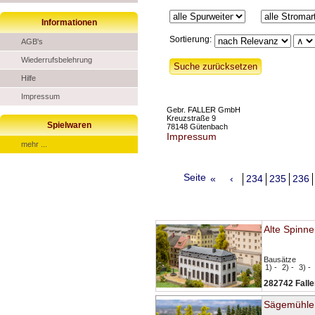
Informationen
Sortierung:
AGB's
Wiederrufsbelehrung
Hilfe
Impressum
Gebr. FALLER GmbH
Kreuzstraße 9
Spielwaren
78148 Gütenbach
Impressum
mehr ...
Seite
«
‹
234
235
236
Alte Spinne
Bausätze
1) -
2) -
3) -
282742 Falle
Sägemühle