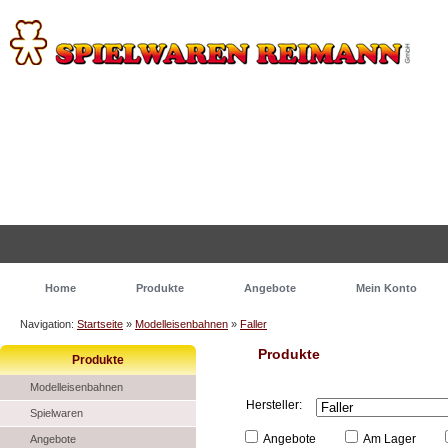
Home
Produkte
Angebote
Mein Konto
Navigation:
Startseite
»
Modelleisenbahnen
»
Faller
Produkte
Produkte
Modelleisenbahnen
Hersteller:
Spielwaren
Angebote
Am Lager
Angebote