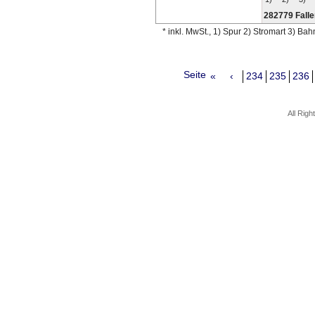
282779 Falle
* inkl. MwSt., 1) Spur 2) Stromart 3) Ba
Seite
«
‹
234
235
236
All Rig