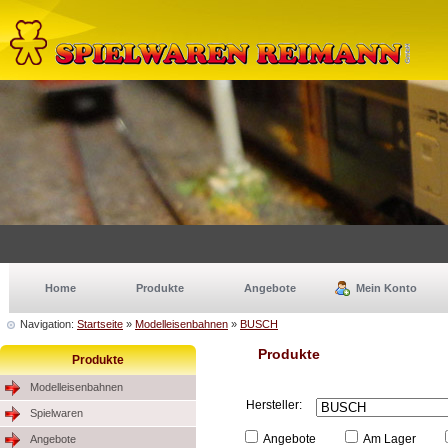
Home
Produkte
Angebote
Mein Konto
Navigation:
Startseite
»
Modelleisenbahnen
»
BUSCH
Produkte
Produkte
Modelleisenbahnen
Hersteller:
Spielwaren
Angebote
Am Lager
Angebote