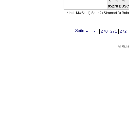
95278 BUS
* inkl. MwSt., 1) Spur 2) Stromart 3) Ba
Seite
«
‹
270
271
272
All Rig