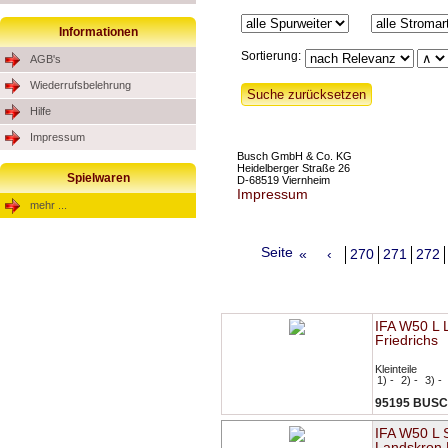
Informationen
Sortierung:
AGB's
Wiederrufsbelehrung
Hilfe
Impressum
Busch GmbH & Co. KG
Heidelberger Straße 26
Spielwaren
D-68519 Viernheim
Impressum
mehr ...
Seite
«
‹
270
271
272
IFA W50 L 
Friedrichs
Kleinteile
1) -
2) -
3) -
95195 BUS
IFA W50 L 
Landskron 