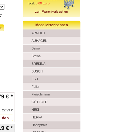
Total:
0,00
Euro
zum Warenkorb gehen
Modelleisenbahnen
ARNOLD
AUHAGEN
Bemo
Brawa
BREKINA
BUSCH
ESU
Faller
Fleischmann
79 € *
GÜTZOLD
HEKI
: 22.99 €
ufen
HERPA
Hobbytrain
19 € *