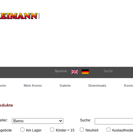
Sprache:
Suche
bote
Mein Konto
Galerie
Downloads
Konta
odukte
eller:
Suche:
gebote
Am Lager
Kinder < 15
Neuheit
Auslaufmode