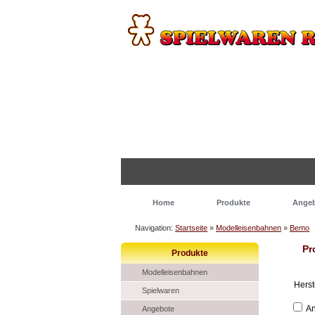
Home
Produkte
Ange
Navigation:
Startseite
»
Modelleisenbahnen
»
Bemo
Pr
Produkte
Modelleisenbahnen
Herst
Spielwaren
An
Angebote