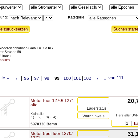
rung:
Kategorie:
odelleisenbahnen GmbH u. Co KG
ter Strasse 59
Uhingen
essum
ite
von 111
«
‹
96
97
98
99
100
101
102
›
»
20,
Motor fuer 1270/ 1271
alte
Lagerstatus
Kleinteile
Hersteller UVP
Warnhinweis
1) -
2) -
3) -
4) -
ka
5970330 Bemo
31,
Motor 5pol fuer 1270/
1271