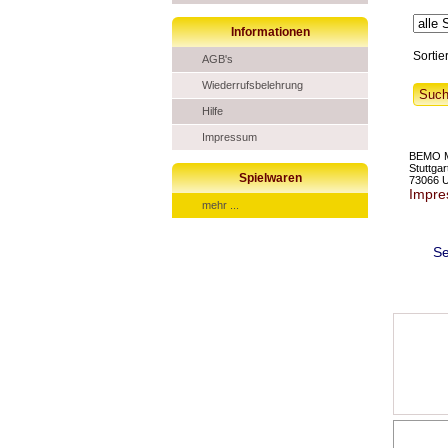
Informationen
Sortie
AGB's
Wiederrufsbelehrung
Hilfe
Impressum
BEMO M
Stuttgar
Spielwaren
73066 
Impr
mehr ...
Se