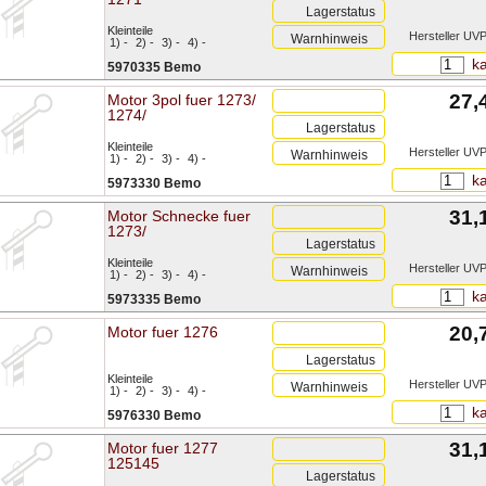
Lagerstatus
Kleinteile
Hersteller UVP
Warnhinweis
1) -
2) -
3) -
4) -
ka
5970335 Bemo
27,
Motor 3pol fuer 1273/
1274/
Lagerstatus
Kleinteile
Hersteller UVP
Warnhinweis
1) -
2) -
3) -
4) -
ka
5973330 Bemo
31,
Motor Schnecke fuer
1273/
Lagerstatus
Kleinteile
Hersteller UVP
Warnhinweis
1) -
2) -
3) -
4) -
ka
5973335 Bemo
20,
Motor fuer 1276
Lagerstatus
Kleinteile
Hersteller UVP
Warnhinweis
1) -
2) -
3) -
4) -
ka
5976330 Bemo
31,
Motor fuer 1277
125145
Lagerstatus