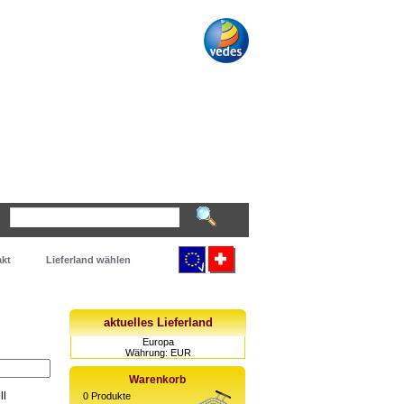
kt
Lieferland wählen
aktuelles Lieferland
Europa
Währung: EUR
Warenkorb
ll
0
Produkte