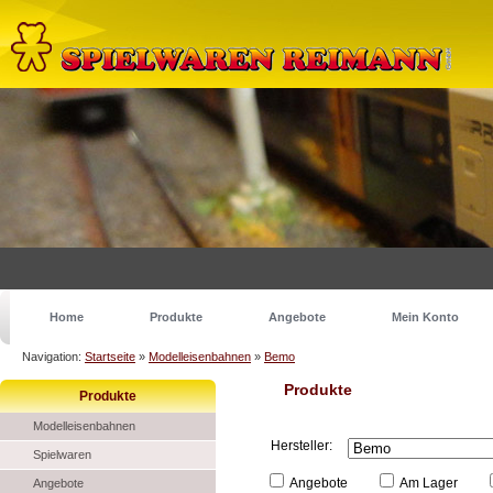
Home
Produkte
Angebote
Mein Konto
Navigation:
Startseite
»
Modelleisenbahnen
»
Bemo
Produkte
Produkte
Modelleisenbahnen
Hersteller:
Spielwaren
Angebote
Am Lager
Angebote