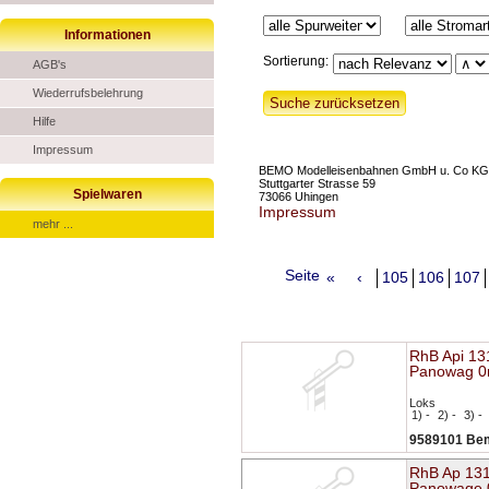
Informationen
Sortierung:
AGB's
Wiederrufsbelehrung
Hilfe
Impressum
BEMO Modelleisenbahnen GmbH u. Co KG
Stuttgarter Strasse 59
Spielwaren
73066 Uhingen
Impressum
mehr ...
Seite
«
‹
105
106
107
RhB Api 1
Panowag 
Loks
1) -
2) -
3) -
9589101 Be
RhB Ap 13
Panowage