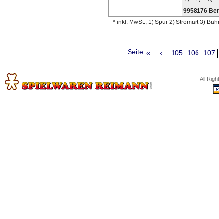
9958176 Be
* inkl. MwSt., 1) Spur 2) Stromart 3) Ba
Seite
«
‹
105
106
107
All Rig