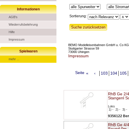
Informationen
Sortierung:
AGB's
Wiederrufsbelehrung
Hilfe
Impressum
BEMO Modelleisenbahnen GmbH u. Co KG
Stuttgarter Strasse 59
Spielwaren
73066 Uhingen
Impressum
mehr ...
Seite
«
‹
103
104
105
RhB Ge 2/4
Stangenl S
Loks
1) -
2) -
3) -
9356122 Be
RhB Ge 4/4
Sound 0m