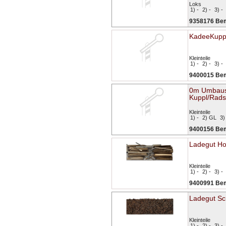
Loks
1) -
2) -
3) -
9358176 Be
KadeeKupp
Kleinteile
1) -
2) -
3) -
9400015 Be
0m Umbau
Kuppl/Rads
Kleinteile
1) -
2) GL
3)
9400156 Be
Ladegut Ho
Kleinteile
1) -
2) -
3) -
9400991 Be
Ladegut Sc
Kleinteile
1) -
2) -
3) -