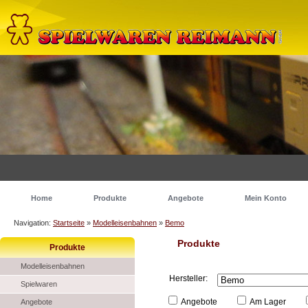
Home
Produkte
Angebote
Mein Konto
Navigation:
Startseite
»
Modelleisenbahnen
»
Bemo
Produkte
Produkte
Modelleisenbahnen
Hersteller:
Spielwaren
Angebote
Am Lager
Angebote