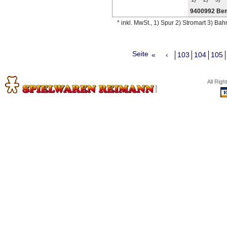
9400992 Be
* inkl. MwSt., 1) Spur 2) Stromart 3) Ba
Seite
«
‹
103
104
105
All Rig