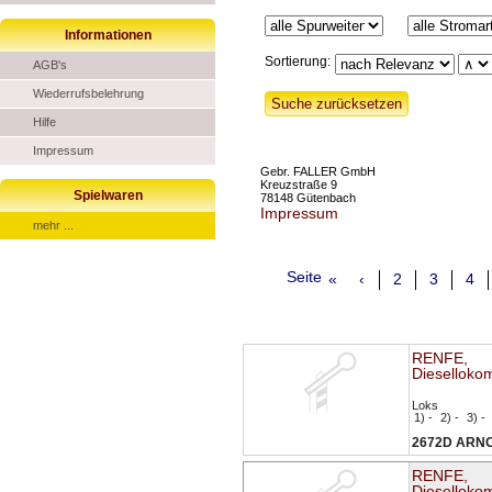
Informationen
Sortierung:
AGB's
Wiederrufsbelehrung
Hilfe
Impressum
Gebr. FALLER GmbH
Kreuzstraße 9
Spielwaren
78148 Gütenbach
Impressum
mehr ...
Seite
«
‹
2
3
4
RENFE,
Dieselloko
Loks
1) -
2) -
3) -
2672D ARN
RENFE,
Dieselloko