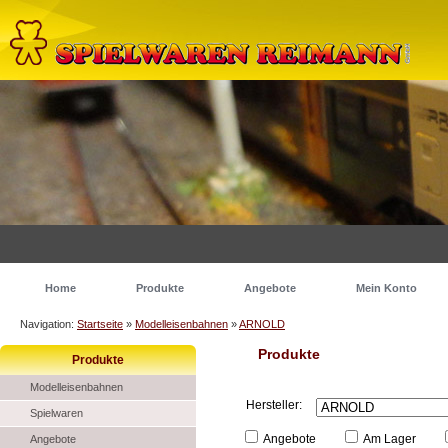
Home
Produkte
Angebote
Mein Konto
Navigation:
Startseite
»
Modelleisenbahnen
»
ARNOLD
Produkte
Produkte
Modelleisenbahnen
Hersteller:
Spielwaren
Angebote
Am Lager
Angebote