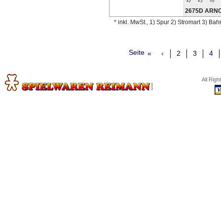
2675D ARN
* inkl. MwSt., 1) Spur 2) Stromart 3) Ba
Seite
«
‹
2
3
4
All Rig