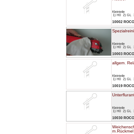
Kleinteile
1) H0
2) GL
10002 ROC
Spezialrein
Kleinteile
1) H0
2) GL
10003 ROC
allgem. Rel
Kleinteile
1) H0
2) GL
10019 ROC
Unterfluran
Kleinteile
1) H0
2) GL
10030 ROC
Weichensch
m.Rückmel