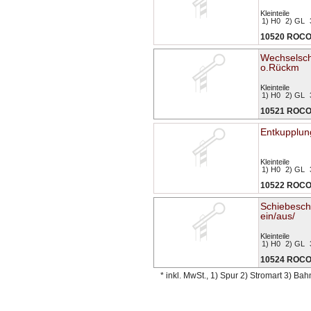
Kleinteile
1) H0
2) GL
10520 ROC
Wechselsch
o.Rückm
Kleinteile
1) H0
2) GL
10521 ROC
Entkupplun
Kleinteile
1) H0
2) GL
10522 ROC
Schiebesch
ein/aus/
Kleinteile
1) H0
2) GL
10524 ROC
* inkl. MwSt., 1) Spur 2) Stromart 3) Ba