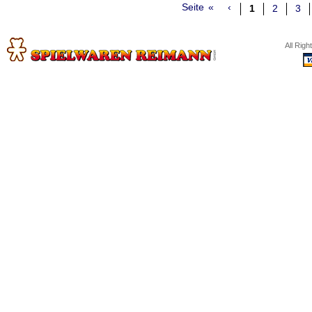
Seite
«
‹
1
2
3
All Rig