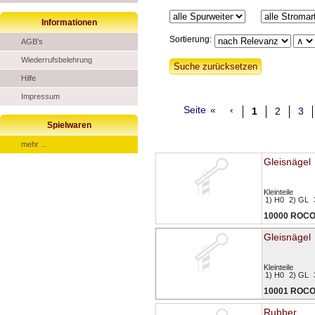
Informationen
Sortierung:
AGB's
Wiederrufsbelehrung
Hilfe
Impressum
Seite
«
‹
1
2
3
Spielwaren
mehr ...
Gleisnägel
Kleinteile
1) H0
2) GL
10000 ROC
Gleisnägel
Kleinteile
1) H0
2) GL
10001 ROC
Rubber