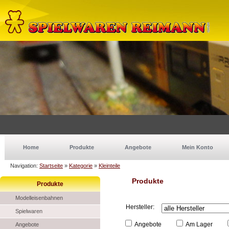
Home
Produkte
Angebote
Mein Konto
Navigation:
Startseite
»
Kategorie
»
Kleinteile
Produkte
Produkte
Modelleisenbahnen
Hersteller:
Spielwaren
Angebote
Am Lager
Angebote