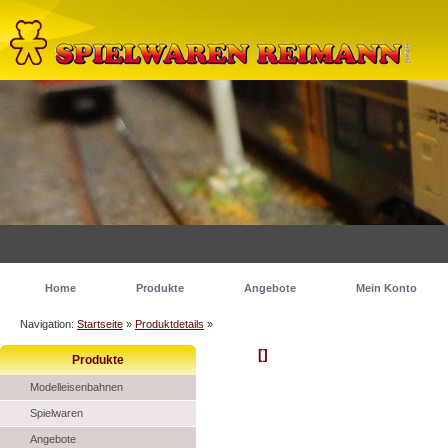
Home
Produkte
Angebote
Mein Konto
Navigation:
Startseite
»
Produktdetails
»
[]
Produkte
Modelleisenbahnen
Spielwaren
Angebote