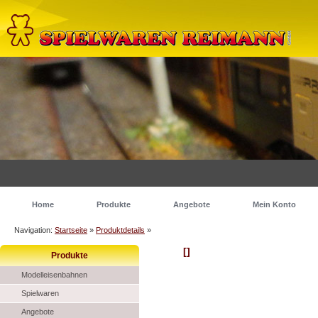
Home
Produkte
Angebote
Mein Konto
Navigation:
Startseite
»
Produktdetails
»
[]
Produkte
Modelleisenbahnen
Spielwaren
Angebote