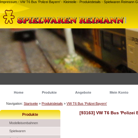
Impressum - VW T6 Bus 'Polizei Bayern' - Kleinteile - Produktdetails - Spielwaren Reiman
Home
Produkte
Angebote
Mein Konto
Navigation:
Startseite
»
Produktdetails
»
VW T6 Bus 'Polizei Bayern'
[93163] VW T6 Bus 'Polizei 
Produkte
Modelleisenbahnen
Spielwaren