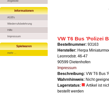
Angebote
Informationen
AGB's
Wiederrufsbelehrung
Hilfe
Impressum
VW T6 Bus 'Polizei B
Bestellnummer:
93163
Spielwaren
Hersteller:
Herpa Miniaturm
mehr ...
Leonrodstr. 46-47
90599 Dietenhofen
Impressum
Beschreibung:
VW T6 Bus 'P
Wahrnhinweis:
Nicht geeigne
Lagerstatus:
Artikel ist n
bestellt werden