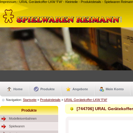
Impressum - URAL Gerätekoffer-LKW 'FW' - Kleinteile - Produktdetails - Spielwaren Reim
Home
Produkte
Angebote
Mein Konto
Navigation:
Startseite
»
Produktdetails
»
URAL Gerätekoffer-LKW 'FW'
[744706] URAL Gerätekoffe
Produkte
Modelleisenbahnen
Spielwaren