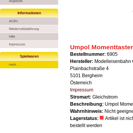
Angebote
Informationen
AGB's
Wiederrufsbelehrung
Hilfe
Impressum
Umpol Momenttaster
Bestellnummer:
6905
Spielwaren
Hersteller:
Modelleisenbahn
mehr ...
Plainbachstraße 4
5101 Bergheim
Österreich
Impressum
Stromart:
Gleichstrom
Beschreibung:
Umpol Momen
Wahrnhinweis:
Nicht geeigne
Lagerstatus:
Artikel ist n
bestellt werden