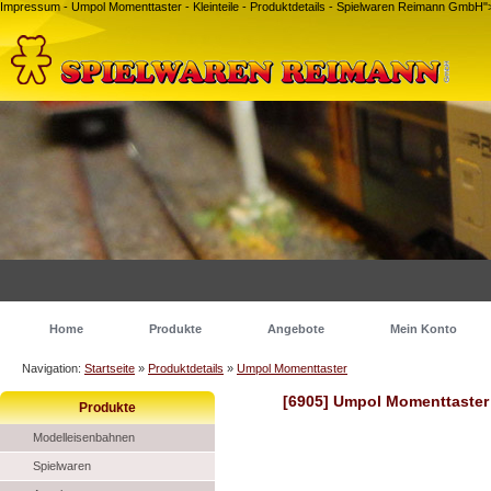
Impressum - Umpol Momenttaster - Kleinteile - Produktdetails - Spielwaren Reimann GmbH
Home
Produkte
Angebote
Mein Konto
Navigation:
Startseite
»
Produktdetails
»
Umpol Momenttaster
[6905] Umpol Momenttaster
Produkte
Modelleisenbahnen
Spielwaren