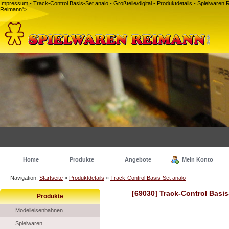
Impressum - Track-Control Basis-Set analo - Großteile/digital - Produktdetails - Spielwar
Reimann">
Home
Produkte
Angebote
Mein Konto
Navigation:
Startseite
»
Produktdetails
»
Track-Control Basis-Set analo
[69030] Track-Control Basis
Produkte
Modelleisenbahnen
Spielwaren