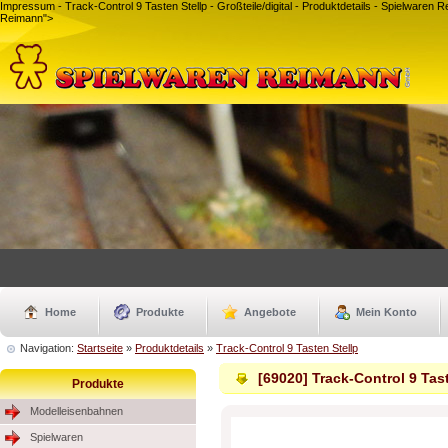
Impressum - Track-Control 9 Tasten Stellp - Großteile/digital - Produktdetails - Spielwar
Reimann">
Home
Produkte
Angebote
Mein Konto
Navigation:
Startseite
»
Produktdetails
»
Track-Control 9 Tasten Stellp
[69020] Track-Control 9 Tas
Produkte
Modelleisenbahnen
Spielwaren