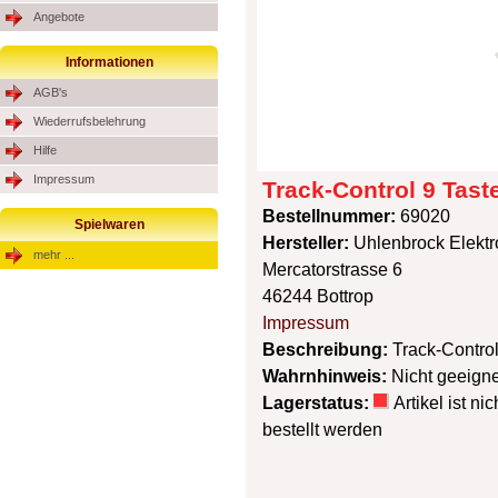
Angebote
Informationen
AGB's
Wiederrufsbelehrung
Hilfe
Impressum
Track-Control 9 Tast
Bestellnummer:
69020
Spielwaren
Hersteller:
Uhlenbrock Elekt
mehr ...
Mercatorstrasse 6
46244 Bottrop
Impressum
Beschreibung:
Track-Control
Wahrnhinweis:
Nicht geeigne
Lagerstatus:
Artikel ist n
bestellt werden