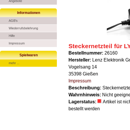
Angebote
Informationen
AGB's
Wiederrufsbelehrung
Hilfe
Impressum
Steckernetzteil für L
Bestellnummer:
26160
Spielwaren
Hersteller:
Lenz Elektronik 
mehr ...
Vogelsang 14
35398 Gießen
Impressum
Beschreibung:
Steckernetzte
Wahrnhinweis:
Nicht geeigne
Lagerstatus:
Artikel ist n
bestellt werden