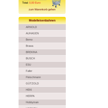
Total:
0,00
Euro
zum Warenkorb gehen
Modelleisenbahnen
ARNOLD
AUHAGEN
Bemo
Brawa
BREKINA
BUSCH
ESU
Faller
Fleischmann
GÜTZOLD
HEKI
HERPA
Hobbytrain