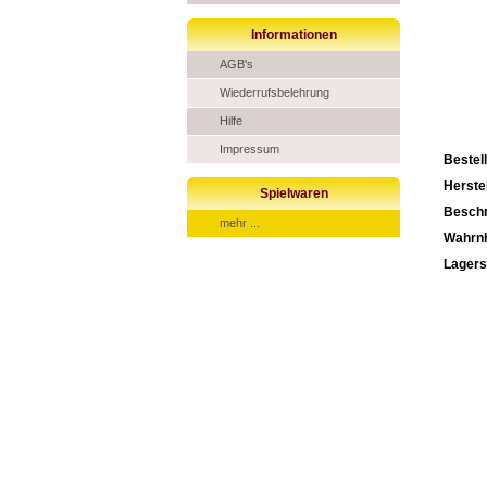
Informationen
AGB's
Wiederrufsbelehrung
Hilfe
Impressum
Bestel
Herstel
Spielwaren
Beschr
mehr ...
Wahrn
Lagers