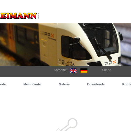
Sprache:
Suche
bote
Mein Konto
Galerie
Downloads
Konta