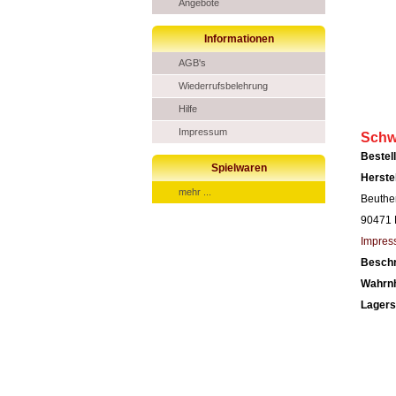
Angebote
Informationen
AGB's
Wiederrufsbelehrung
Hilfe
Impressum
Schw
Beste
Spielwaren
Herste
mehr ...
Beuthe
90471 
Impres
Besch
Wahrn
Lagers