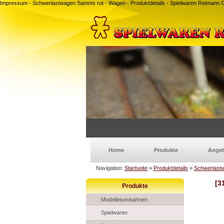
Impressum - Schwerlastwagen Samms rot - Wagen - Produktdetails - Spielwaren Reiman
Home
Produkte
Ange
Navigation:
Startseite
»
Produktdetails
»
Schwerlast
[3
Produkte
Modelleisenbahnen
Spielwaren