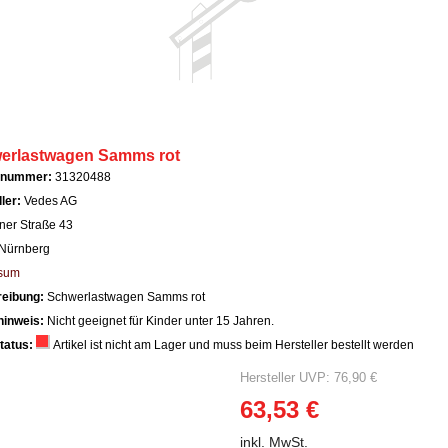
erlastwagen Samms rot
llnummer:
31320488
ller:
Vedes AG
ner Straße 43
Nürnberg
sum
reibung:
Schwerlastwagen Samms rot
hinweis:
Nicht geeignet für Kinder unter 15 Jahren.
tatus:
Artikel ist nicht am Lager und muss beim Hersteller bestellt werden
Hersteller UVP: 76,90 €
63,53 €
inkl. MwSt.