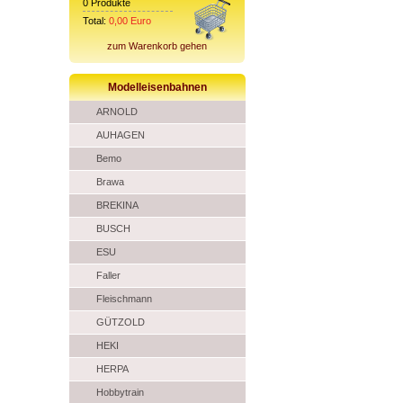
0
Produkte
Total:
0,00
Euro
zum Warenkorb gehen
Modelleisenbahnen
ARNOLD
AUHAGEN
Bemo
Brawa
BREKINA
BUSCH
ESU
Faller
Fleischmann
GÜTZOLD
HEKI
HERPA
Hobbytrain