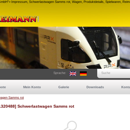
n GmbH">
Impressum, Schwerlastwagen Samms rot, Wagen, Produktdetails, Spielwaren, Rei
Sprache:
Suche
bote
Mein Konto
Galerie
Downloads
Konta
wagen Samms rot
1320488] Schwerlastwagen Samms rot