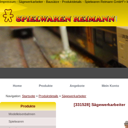
Impressum - Sägewerkarbeiter - Bausätze - Produktdetails - Spielwaren Reimann GmbH">
Home
Produkte
Angebote
Mein Konto
Navigation:
Startseite
»
Produktdetails
»
Sägewerkarbeiter
[331528] Sägewerkarbeiter
Produkte
Modelleisenbahnen
Spielwaren