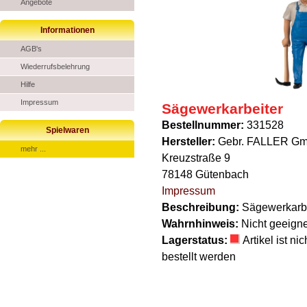
Angebote
Informationen
AGB's
Wiederrufsbelehrung
Hilfe
Impressum
Sägewerkarbeiter
Bestellnummer:
331528
Spielwaren
Hersteller:
Gebr. FALLER G
mehr ...
Kreuzstraße 9
78148 Gütenbach
Impressum
Beschreibung:
Sägewerkarbe
Wahrnhinweis:
Nicht geeigne
Lagerstatus:
Artikel ist n
bestellt werden