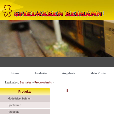
Home
Produkte
Angebote
Mein Konto
Navigation:
Startseite
»
Produktdetails
»
[]
Produkte
Modelleisenbahnen
Spielwaren
Angebote