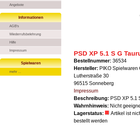
Angebote
Informationen
AGB's
Wiederrufsbelehrung
Hilfe
Impressum
PSD XP 5.1 S G Taur
Bestellnummer:
36534
Spielwaren
Hersteller:
PIKO Spielwaren
mehr ...
Lutherstraße 30
96515 Sonneberg
Impressum
Beschreibung:
PSD XP 5.1 
Wahrnhinweis:
Nicht geeigne
Lagerstatus:
Artikel ist n
bestellt werden