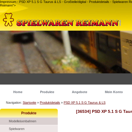
Impressum - PSD XP 5.1 S G Taurus & LS - Großteile/digital - Produktdetails - Spielware
Reimann">
Home
Produkte
Angebote
Mein Konto
Navigation:
Startseite
»
Produktdetails
»
PSD XP 5.1 S G Taurus & LS
[36534] PSD XP 5.1 S G Tau
Produkte
Modelleisenbahnen
Spielwaren