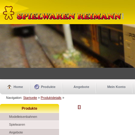
Home
Produkte
Angebote
Mein Konto
Navigation:
Startseite
»
Produktdetails
»
[]
Produkte
Modelleisenbahnen
Spielwaren
Angebote