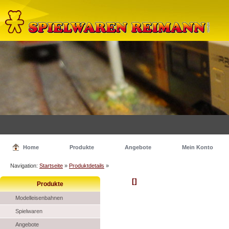
Home
Produkte
Angebote
Mein Konto
Navigation:
Startseite
»
Produktdetails
»
[]
Produkte
Modelleisenbahnen
Spielwaren
Angebote