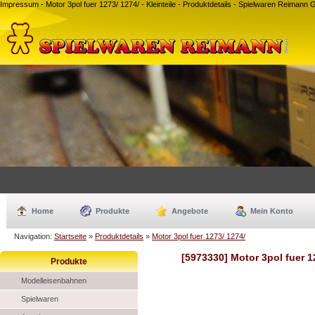
Impressum - Motor 3pol fuer 1273/ 1274/ - Kleinteile - Produktdetails - Spielwaren Reiman
Home
Produkte
Angebote
Mein Konto
Navigation:
Startseite
»
Produktdetails
»
Motor 3pol fuer 1273/ 1274/
[5973330] Motor 3pol fuer 1
Produkte
Modelleisenbahnen
Spielwaren