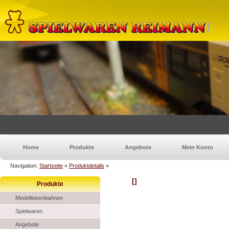
Home
Produkte
Angebote
Mein Konto
Navigation:
Startseite
»
Produktdetails
»
[]
Produkte
Modelleisenbahnen
Spielwaren
Angebote