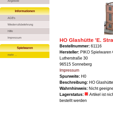
Angebote
Informationen
AGB's
Wiederrufsbelehrung
Hilfe
Impressum
HO Glashütte 'E. Str
Bestellnummer:
61116
Spielwaren
Hersteller:
PIKO Spielwaren
mehr ...
Lutherstraße 30
96515 Sonneberg
Impressum
Spurweite:
H0
Beschreibung:
HO Glashütte 
Wahrnhinweis:
Nicht geeigne
Lagerstatus:
Artikel ist n
bestellt werden