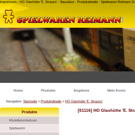
Impressum - HO Glashütte 'E. Strauss' - Bausätze - Produktdetails - Spielwaren Reimann
Home
Produkte
Angebote
Mein Konto
Navigation:
Startseite
»
Produktdetails
»
HO Glashütte 'E. Strauss'
[61116] HO Glashütte 'E. Str
Produkte
Modelleisenbahnen
Spielwaren