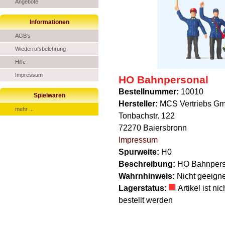
Angebote
Informationen
AGB's
Wiederrufsbelehrung
Hilfe
Impressum
HO Bahnpersonal
Bestellnummer:
10010
Spielwaren
Hersteller:
MCS Vertriebs G
mehr ...
Tonbachstr. 122
72270 Baiersbronn
Impressum
Spurweite:
H0
Beschreibung:
HO Bahnpers
Wahrnhinweis:
Nicht geeigne
Lagerstatus:
Artikel ist n
bestellt werden