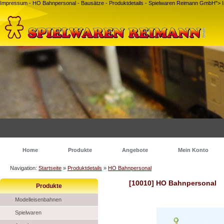
Impressum - HO Bahnpersonal - Bausätze - Produktdetails - Spielwaren Reimann GmbH">
Home
Produkte
Angebote
Mein Konto
Navigation:
Startseite
»
Produktdetails
»
HO Bahnpersonal
[10010] HO Bahnpersonal
Produkte
Modelleisenbahnen
Spielwaren