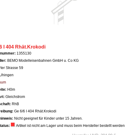
6 I 404 Rhät.Krokodi
llnummer:
1355130
ller:
BEMO Modelleisenbahnen GmbH u. Co KG
rter Strasse 59
Uhingen
sum
ite:
H0m
rt:
Gleichstrom
schaft:
RhB
reibung:
Ge 6/6 I 404 Rhät.Krokodi
hinweis:
Nicht geeignet für Kinder unter 15 Jahren.
tatus:
Artikel ist nicht am Lager und muss beim Hersteller bestellt werden