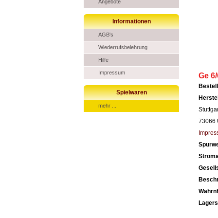
Angebote
Informationen
AGB's
Wiederrufsbelehrung
Hilfe
Impressum
Ge 6/
Beste
Spielwaren
Herste
mehr ...
Stuttga
73066 
Impres
Spurwe
Stroma
Gesell
Besch
Wahrn
Lagers