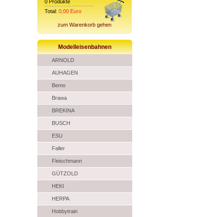
0
Produkte
Total:
0,00
Euro
zum Warenkorb gehen
Modelleisenbahnen
ARNOLD
AUHAGEN
Bemo
Brawa
BREKINA
BUSCH
ESU
Faller
Fleischmann
GÜTZOLD
HEKI
HERPA
Hobbytrain