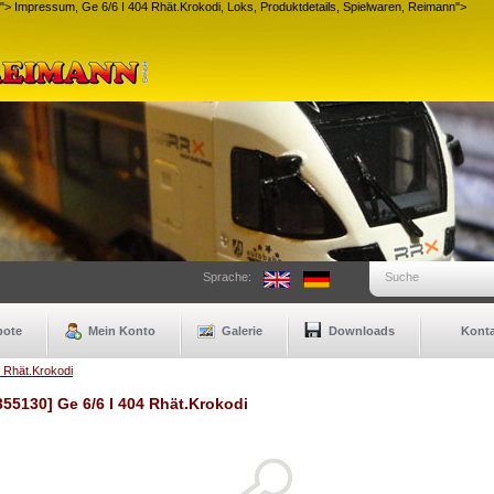
H">
Impressum, Ge 6/6 I 404 Rhät.Krokodi, Loks, Produktdetails, Spielwaren, Reimann">
Sprache:
Suche
bote
Mein Konto
Galerie
Downloads
Konta
4 Rhät.Krokodi
355130] Ge 6/6 I 404 Rhät.Krokodi