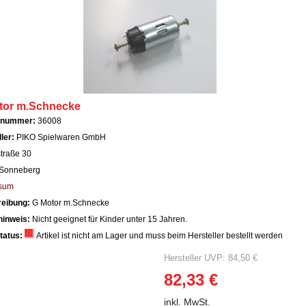
tor m.Schnecke
llnummer:
36008
ller:
PIKO Spielwaren GmbH
straße 30
Sonneberg
sum
reibung:
G Motor m.Schnecke
hinweis:
Nicht geeignet für Kinder unter 15 Jahren.
tatus:
Artikel ist nicht am Lager und muss beim Hersteller bestellt werden
Hersteller UVP: 84,50 €
82,33 €
inkl. MwSt.