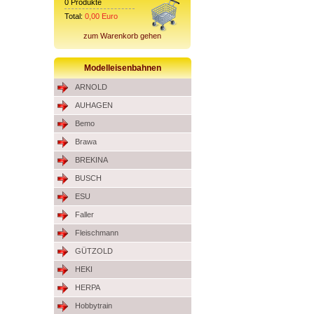
0
Produkte
Total:
0,00
Euro
zum Warenkorb gehen
Modelleisenbahnen
ARNOLD
AUHAGEN
Bemo
Brawa
BREKINA
BUSCH
ESU
Faller
Fleischmann
GÜTZOLD
HEKI
HERPA
Hobbytrain