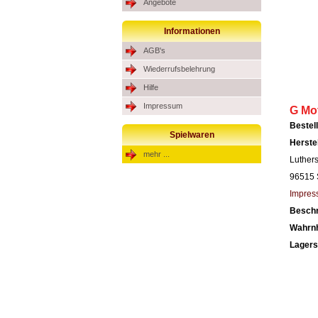
Angebote
Informationen
AGB's
Wiederrufsbelehrung
Hilfe
Impressum
G Mo
Beste
Spielwaren
Herste
mehr ...
Luther
96515 
Impres
Besch
Wahrn
Lagers