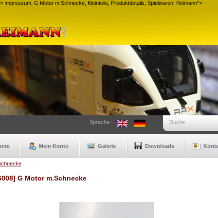
">
Impressum, G Motor m.Schnecke, Kleinteile, Produktdetails, Spielwaren, Reimann">
Sprache:
Suche
bote
Mein Konto
Galerie
Downloads
Konta
Schnecke
6008] G Motor m.Schnecke