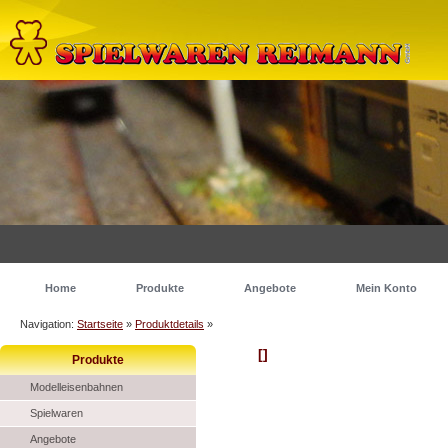
Home
Produkte
Angebote
Mein Konto
Navigation:
Startseite
»
Produktdetails
»
[]
Produkte
Modelleisenbahnen
Spielwaren
Angebote