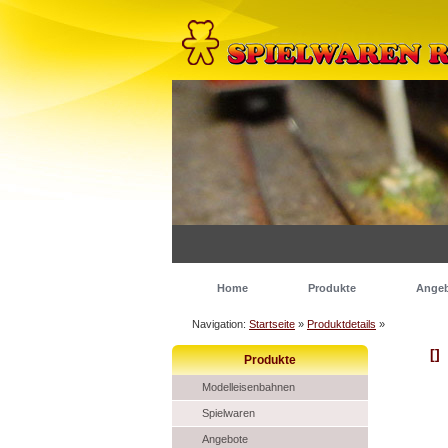
Home
Produkte
Ange
Navigation:
Startseite
»
Produktdetails
»
[]
Produkte
Modelleisenbahnen
Spielwaren
Angebote