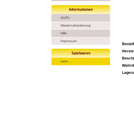
Informationen
AGB's
Wiederrufsbelehrung
Hilfe
Impressum
Bestel
Herstel
Spielwaren
Beschr
mehr ...
Wahrn
Lagers