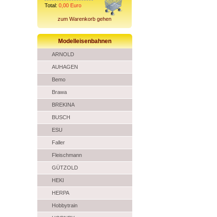
Total:
0,00
Euro
zum Warenkorb gehen
Modelleisenbahnen
ARNOLD
AUHAGEN
Bemo
Brawa
BREKINA
BUSCH
ESU
Faller
Fleischmann
GÜTZOLD
HEKI
HERPA
Hobbytrain