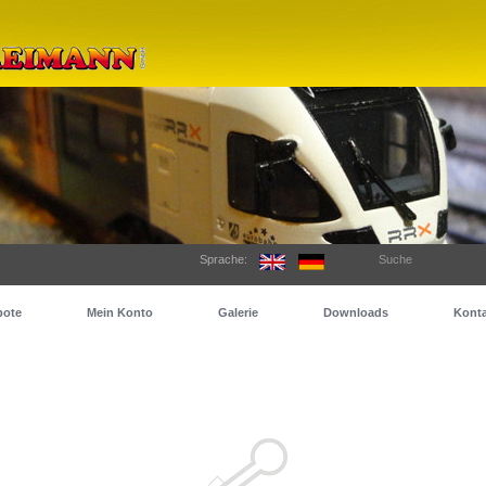
Sprache:
Suche
bote
Mein Konto
Galerie
Downloads
Konta