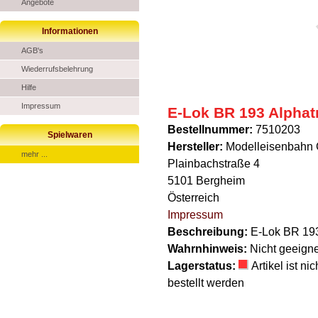
Angebote
Informationen
AGB's
Wiederrufsbelehrung
Hilfe
Impressum
E-Lok BR 193 Alphat
Bestellnummer:
7510203
Spielwaren
Hersteller:
Modelleisenbahn
mehr ...
Plainbachstraße 4
5101 Bergheim
Österreich
Impressum
Beschreibung:
E-Lok BR 193
Wahrnhinweis:
Nicht geeigne
Lagerstatus:
Artikel ist n
bestellt werden