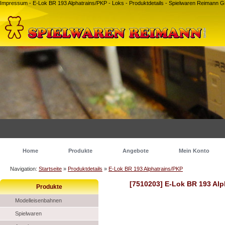
Impressum - E-Lok BR 193 Alphatrains/PKP - Loks - Produktdetails - Spielwaren Reimann
Home
Produkte
Angebote
Mein Konto
Navigation:
Startseite
»
Produktdetails
»
E-Lok BR 193 Alphatrains/PKP
[7510203] E-Lok BR 193 Alp
Produkte
Modelleisenbahnen
Spielwaren