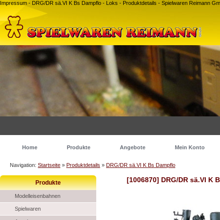
Impressum - DRG/DR sä.VI K Bs Dampflo - Loks - Produktdetails - Spielwaren Reimann 
Home
Produkte
Angebote
Mein Konto
Navigation:
Startseite
»
Produktdetails
»
DRG/DR sä.VI K Bs Dampflo
[1006870] DRG/DR sä.VI K 
Produkte
Modelleisenbahnen
Spielwaren