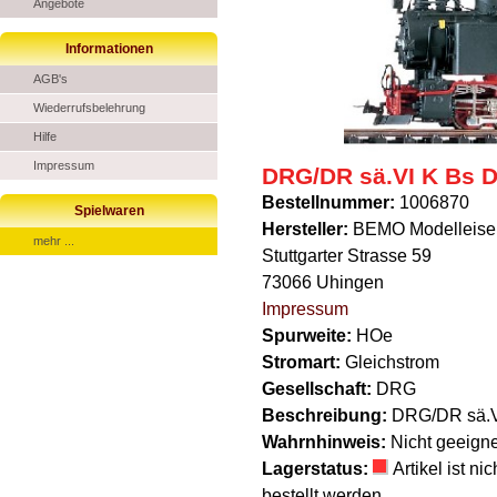
Angebote
Informationen
AGB's
Wiederrufsbelehrung
Hilfe
Impressum
DRG/DR sä.VI K Bs 
Bestellnummer:
1006870
Spielwaren
Hersteller:
BEMO Modelleise
mehr ...
Stuttgarter Strasse 59
73066 Uhingen
Impressum
Spurweite:
HOe
Stromart:
Gleichstrom
Gesellschaft:
DRG
Beschreibung:
DRG/DR sä.V
Wahrnhinweis:
Nicht geeigne
Lagerstatus:
Artikel ist n
bestellt werden