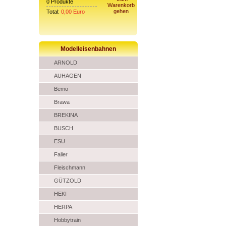
0
Produkte
Warenkorb
gehen
Total:
0,00
Euro
Modelleisenbahnen
ARNOLD
AUHAGEN
Bemo
Brawa
BREKINA
BUSCH
ESU
Faller
Fleischmann
GÜTZOLD
HEKI
HERPA
Hobbytrain