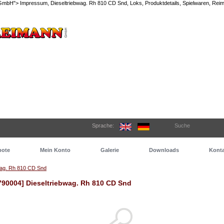
n GmbH">
Impressum, Dieseltriebwag. Rh 810 CD Snd, Loks, Produktdetails, Spielwaren, Rei
Sprache:
Suche
bote
Mein Konto
Galerie
Downloads
Konta
wag. Rh 810 CD Snd
790004] Dieseltriebwag. Rh 810 CD Snd