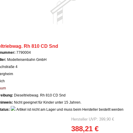
eltriebwag. Rh 810 CD Snd
llnummer:
7790004
ller:
Modelleisenbahn GmbH
achstraße 4
ergheim
ich
sum
reibung:
Dieseltriebwag. Rh 810 CD Snd
hinweis:
Nicht geeignet für Kinder unter 15 Jahren.
tatus:
Artikel ist nicht am Lager und muss beim Hersteller bestellt werden
Hersteller UVP: 399,90 €
388,21 €