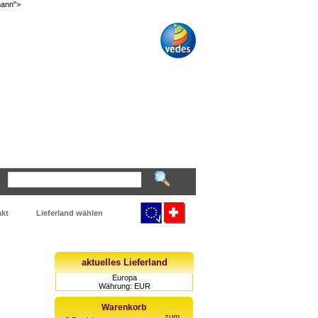
mann">
kt
Lieferland wählen
aktuelles Lieferland
Europa
Währung: EUR
Warenkorb
zum