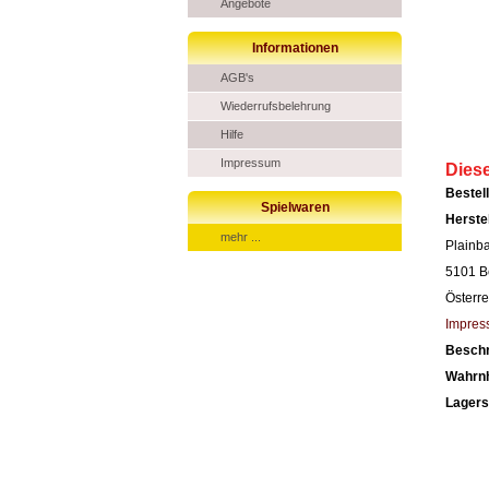
Angebote
Informationen
AGB's
Wiederrufsbelehrung
Hilfe
Impressum
Dies
Beste
Spielwaren
Herste
mehr ...
Plainb
5101 B
Österre
Impres
Besch
Wahrn
Lagers