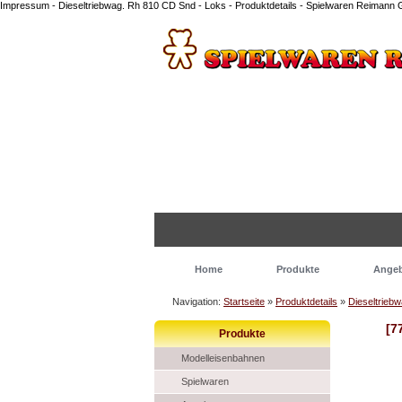
Impressum - Dieseltriebwag. Rh 810 CD Snd - Loks - Produktdetails - Spielwaren Reiman
Home
Produkte
Ange
Navigation:
Startseite
»
Produktdetails
»
Dieseltrieb
[7
Produkte
Modelleisenbahnen
Spielwaren