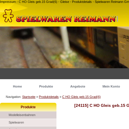
Impressum - C HO Gleis geb.15 Grad(6) - Gleise - Produktdetails - Spielwaren Reimann 
Home
Produkte
Angebote
Mein Konto
Navigation:
Startseite
»
Produktdetails
»
C HO Gleis geb.15 Grad(6)
[24115] C HO Gleis geb.15 G
Produkte
Modelleisenbahnen
Spielwaren