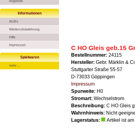
Angebote
Informationen
AGB's
Wiederrufsbelehrung
Hilfe
Impressum
C HO Gleis geb.15 Gr
Bestellnummer:
24115
Spielwaren
Hersteller:
Gebr. Märklin & 
mehr ...
Stuttgarter Straße 55-57
D-73033 Göppingen
Impressum
Spurweite:
H0
Stromart:
Wechselstrom
Beschreibung:
C HO Gleis g
Wahrnhinweis:
Nicht geeigne
Lagerstatus:
Artikel ist am