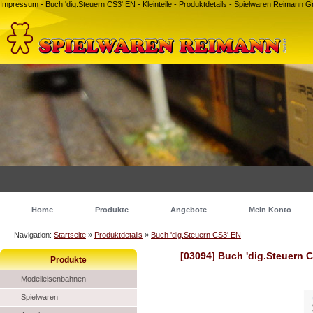
Impressum - Buch 'dig.Steuern CS3' EN - Kleinteile - Produktdetails - Spielwaren Reimann
Home
Produkte
Angebote
Mein Konto
Navigation:
Startseite
»
Produktdetails
»
Buch 'dig.Steuern CS3' EN
[03094] Buch 'dig.Steuern 
Produkte
Modelleisenbahnen
Spielwaren