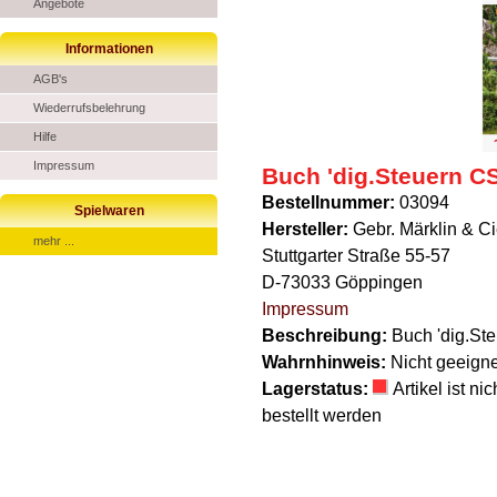
Angebote
Informationen
AGB's
Wiederrufsbelehrung
Hilfe
Impressum
Buch 'dig.Steuern C
Bestellnummer:
03094
Spielwaren
Hersteller:
Gebr. Märklin & 
mehr ...
Stuttgarter Straße 55-57
D-73033 Göppingen
Impressum
Beschreibung:
Buch 'dig.St
Wahrnhinweis:
Nicht geeigne
Lagerstatus:
Artikel ist n
bestellt werden