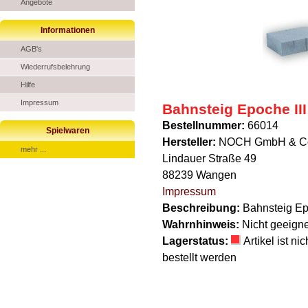
Angebote
Informationen
AGB's
Wiederrufsbelehrung
Hilfe
Impressum
Bahnsteig Epoche III 
Bestellnummer:
66014
Spielwaren
Hersteller:
NOCH GmbH & C
mehr ...
Lindauer Straße 49
88239 Wangen
Impressum
Beschreibung:
Bahnsteig Epo
Wahrnhinweis:
Nicht geeigne
Lagerstatus:
Artikel ist n
bestellt werden