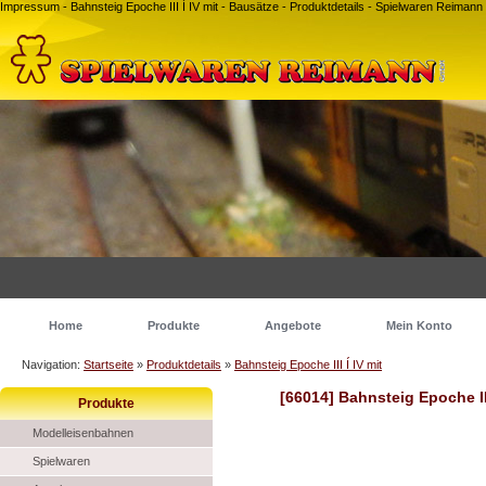
Impressum - Bahnsteig Epoche III Í IV mit - Bausätze - Produktdetails - Spielwaren Reima
Home
Produkte
Angebote
Mein Konto
Navigation:
Startseite
»
Produktdetails
»
Bahnsteig Epoche III Í IV mit
[66014] Bahnsteig Epoche III
Produkte
Modelleisenbahnen
Spielwaren