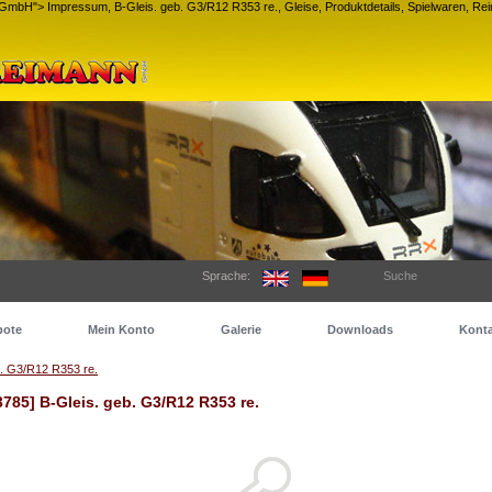
nn GmbH">
Impressum, B-Gleis. geb. G3/R12 R353 re., Gleise, Produktdetails, Spielwaren, Re
Sprache:
Suche
bote
Mein Konto
Galerie
Downloads
Konta
b. G3/R12 R353 re.
3785] B-Gleis. geb. G3/R12 R353 re.