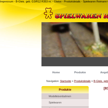
Impressum - B-Gleis. geb. G3/R12 R353 re. - Gleise - Produktdetails - Spielwaren Reima
Home
Produkte
Ange
Navigation:
Startseite
»
Produktdetails
»
B-Gleis. ge
[8
Produkte
Modelleisenbahnen
Spielwaren