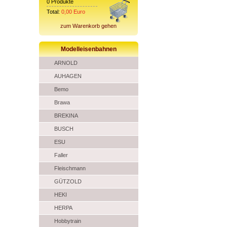
0
Produkte
Total:
0,00
Euro
zum Warenkorb gehen
Modelleisenbahnen
ARNOLD
AUHAGEN
Bemo
Brawa
BREKINA
BUSCH
ESU
Faller
Fleischmann
GÜTZOLD
HEKI
HERPA
Hobbytrain