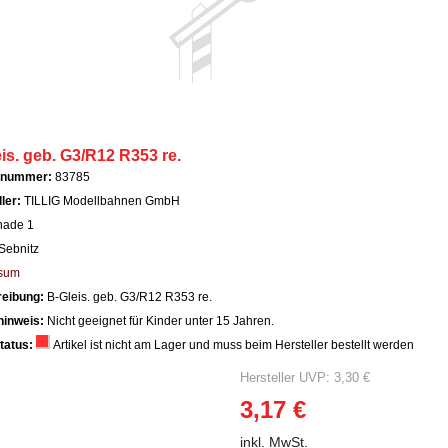
is. geb. G3/R12 R353 re.
llnummer:
83785
ller:
TILLIG Modellbahnen GmbH
nade 1
Sebnitz
sum
reibung:
B-Gleis. geb. G3/R12 R353 re.
hinweis:
Nicht geeignet für Kinder unter 15 Jahren.
tatus:
Artikel ist nicht am Lager und muss beim Hersteller bestellt werden
Hersteller UVP: 3,30 €
3,17 €
inkl. MwSt.