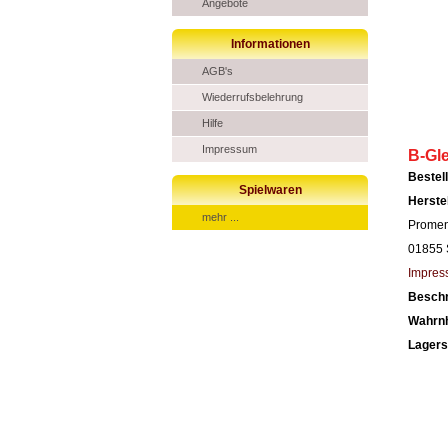
Angebote
Informationen
AGB's
Wiederrufsbelehrung
Hilfe
Impressum
B-Gle
Beste
Spielwaren
Herste
mehr ...
Prome
01855 
Impres
Besch
Wahrn
Lagers